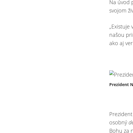
Na úvod p
svojom ži
„Existuje 
našou pri
ako aj ve
Prezident 
Prezident
osobný
d
Bohu za 