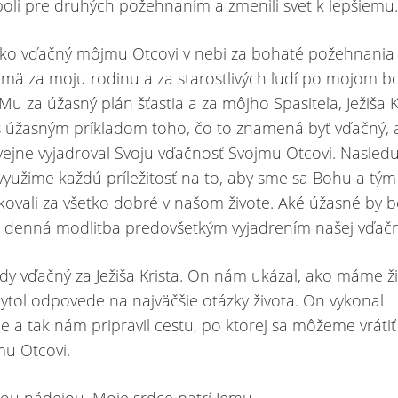
oli pre druhých požehnaním a zmenili svet k lepšiemu
ko vďačný môjmu Otcovi v nebi za bohaté požehnania
ajmä za moju rodinu a za starostlivých ľudí po mojom b
u za úžasný plán šťastia a za môjho Spasiteľa, Ježiša K
s úžasným príkladom toho, čo to znamená byť vďačný, a
ejne vyjadroval Svoju vďačnosť Svojmu Otcovi. Nasled
 využime každú príležitosť na to, aby sme sa Bohu a tým
ovali za všetko dobré v našom živote. Aké úžasné by b
 denná modlitba predovšetkým vyjadrením našej vďačn
y vďačný za Ježiša Krista. On nám ukázal, ako máme ži
tol odpovede na najväčšie otázky života. On vykonal
e a tak nám pripravil cestu, po ktorej sa môžeme vráti
u Otcovi.