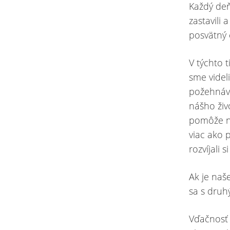
Každý deň
zastavili 
posvätný 
V týchto 
sme videl
požehnáva
nášho živ
pomôže ná
viac ako p
rozvíjali 
Ak je naš
sa s druh
Vďačnosť 