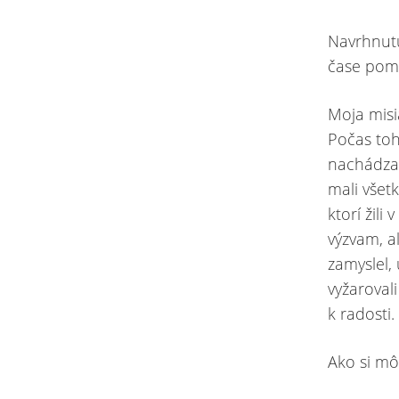
Navrhnutú
čase pomo
Moja misi
Počas toh
nachádzali
mali všetk
ktorí žili
výzvam, a
zamyslel, 
vyžaroval
k radosti.
Ako si m