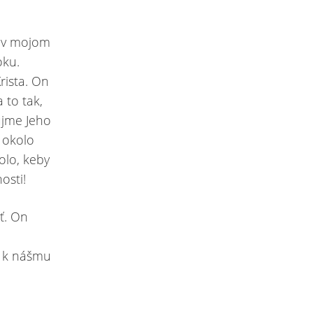
.
 v mojom
oku.
rista. On
 to tak,
ujme Jeho
 okolo
olo, keby
osti!
ť. On
ť k nášmu