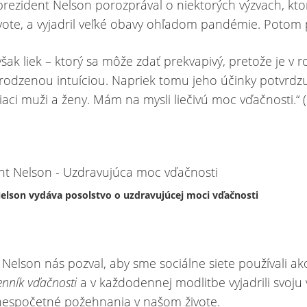
rezident Nelson porozprával o niektorých výzvach, ktor
vote, a vyjadril veľké obavy ohľadom pandémie. Potom 
však liek – ktorý sa môže zdať prekvapivý, pretože je v 
rodzenou intuíciou. Napriek tomu jeho účinky potvrdzu
riaci muži a ženy. Mám na mysli liečivú moc vďačnosti.“ (
Nelson vydáva posolstvo o uzdravujúcej moci vďačnosti
 Nelson nás pozval, aby sme sociálne siete používali ak
enník vďačnosti
a v každodennej modlitbe vyjadrili svoju
nespočetné požehnania v našom živote.