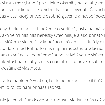
 si musíme vyhradiť pravidelné okamihy na to, aby sm
a boli sme v tichosti. Prezident Nelson povedal: „Čas tich
čas – čas, ktorý privedie osobné zjavenie a navodí pokoj
tichých okamihoch si môžeme otvoriť oči, uši a najmä s
i, ako veľmi nás náš nebeský Otec miluje a ako bohato
. Môžeme vidieť, že v konečnom dôsledku je každý o
ota darom od Boha. To nás naplní radosťou a vďačnos
m to vnímať aj nepríjemné a bolestivé životné skúsen
ríležitosť na to, aby sme sa naučili niečo nové, osobne r
si kresťanské vlastnosti.
e srdce naplnené vďakou, budeme prirodzene cítiť túžb
ými o to, čo nám prináša radosť.
nie je len kľúčom k osobnej radosti. Motivuje nás tiež 