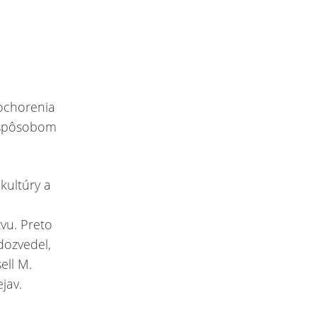
ochorenia
m spôsobom
kultúry a
vu. Preto
dozvedel,
ell M.
jav.