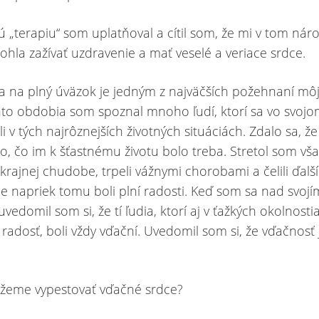
 „terapiu“ som uplatňoval a cítil som, že mi v tom ná
hla zažívať uzdravenie a mať veselé a veriace srdce.
a na plný úväzok je jedným z najväčších požehnaní môj
to obdobia som spoznal mnoho ľudí, ktorí sa vo svojo
 v tých najrôznejších životných situáciách. Zdalo sa, že
o, čo im k šťastnému životu bolo treba. Stretol som však
 v krajnej chudobe, trpeli vážnymi chorobami a čelili ďalš
le napriek tomu boli plní radosti. Keď som sa nad svojí
uvedomil som si, že tí ľudia, ktorí aj v ťažkých okolnosti
i radosť, boli vždy vďační. Uvedomil som si, že vďačnosť
ôžeme vypestovať vďačné srdce?