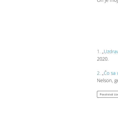
On je moj
1.
„
Uzdra
2020.
2.
„
Čo sa
Nelson, g
Posolstvá ú