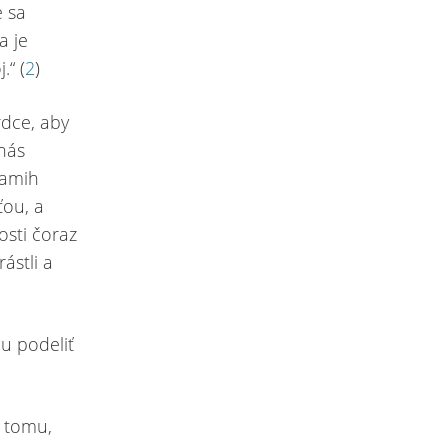
e sa
a je
.“ (
2
)
rdce, aby
 nás
kamih
ťou, a
osti čoraz
ástli a
u podeliť
k tomu,