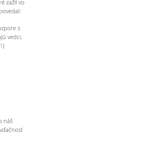
é zažil vo
povedal:
rozpore s
jú vedci,
1
)
o náš
 vďačnosť