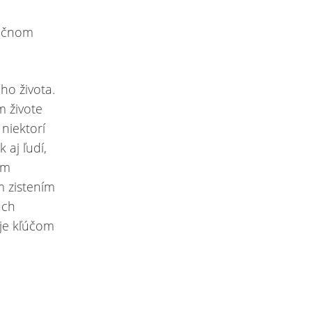
ročnom
ho života.
m živote
 niektorí
 aj ľudí,
ím
m zistením
ach
 je kľúčom