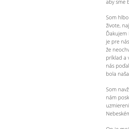
aby sme b
Som hlbo
živote, n
Ďakujem M
je pre ná
že neochv
príklad a
nás poďak
bola naša
Som navžd
nám posky
uzmiereni
Nebeském