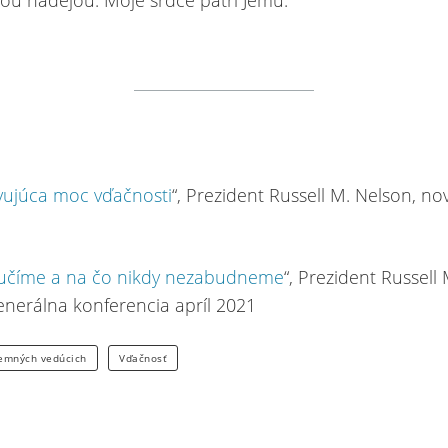
ou nádejou. Moje srdce patrí Jemu.
vujúca moc vďačnosti
“, Prezident Russell M. Nelson, n
 učíme a na čo nikdy nezabudneme
“, Prezident Russell 
enerálna konferencia apríl 2021
zemných vedúcich
Vďačnosť