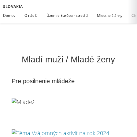
SLOVAKIA
Domov
O nás
Územie Európa - stred
Miestne články
Cir
Mladí muži / Mladé ženy
Pre posilnenie mládeže