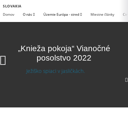
SLOVAKIA
Domov
O nás
Územie Európa - stred
Miestne články
Cir
„Knieža pokoja“ Vianočné
posolstvo 2022
„Knieža pokoja“ Vianočné posolstvo 2022
Stiahnuť video