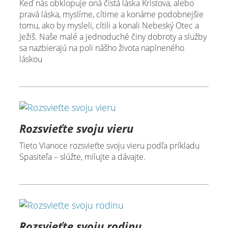
Keď nás obklopuje oná čistá láska Kristova, alebo
pravá láska, myslíme, cítime a konáme podobnejšie
tomu, ako by mysleli, cítili a konali Nebeský Otec a
Ježiš. Naše malé a jednoduché činy dobroty a služby
sa nazbierajú na poli nášho života naplneného
láskou
Rozsvieťte svoju vieru
Tieto Vianoce rozsvieťte svoju vieru podľa príkladu
Spasiteľa – slúžte, milujte a dávajte.
Rozsvieťte svoju rodinu