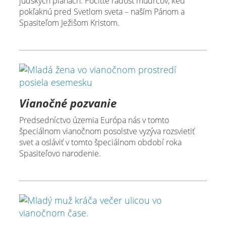
judských pláňach. Pocíťte radosť mudrcov, keď
pokľaknú pred Svetlom sveta – naším Pánom a
Spasiteľom Ježišom Kristom.
Vianočné pozvanie
Predsedníctvo územia Európa nás v tomto
špeciálnom vianočnom posolstve vyzýva rozsvietiť
svet a osláviť v tomto špeciálnom období roka
Spasiteľovo narodenie.