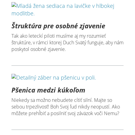
Štruktúra pre osobné zjavenie
Tak ako leteckí piloti musíme aj my rozumieť
štruktúre, v rámci ktorej Duch Svätý funguje, aby nám
poskytol osobné zjavenie.
Pšenica medzi kúkoľom
Niekedy sa možno nebudete cítiť silní. Majte so
sebou trpezlivosť! Boh Svoj ľud nikdy neopustí. Ako
môžete prehĺbiť a posilniť svoj záväzok voči Nemu?