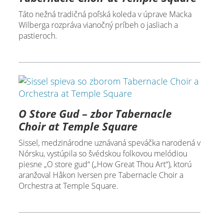
Táto nežná tradičná poľská koleda v úprave Macka
Wilberga rozpráva vianočný príbeh o jasliach a
pastieroch.
O Store Gud – zbor Tabernacle
Choir at Temple Square
Sissel, medzinárodne uznávaná speváčka narodená v
Nórsku, vystúpila so švédskou folkovou melódiou
piesne „O store gud“ („How Great Thou Art“), ktorú
aranžoval Håkon Iversen pre Tabernacle Choir a
Orchestra at Temple Square.