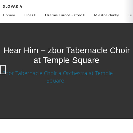
SLOVAKIA
Domov
O nás
Územie Európa - stred
Miestne články
Cir
Hear Him – zbor Tabernacle Choir
at Temple Square