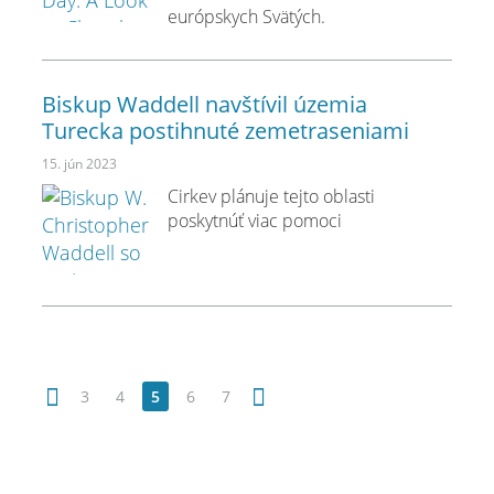
európskych Svätých.
Biskup Waddell navštívil územia
Turecka postihnuté zemetraseniami
15. jún 2023
Cirkev plánuje tejto oblasti
poskytnúť viac pomoci
3
4
5
6
7