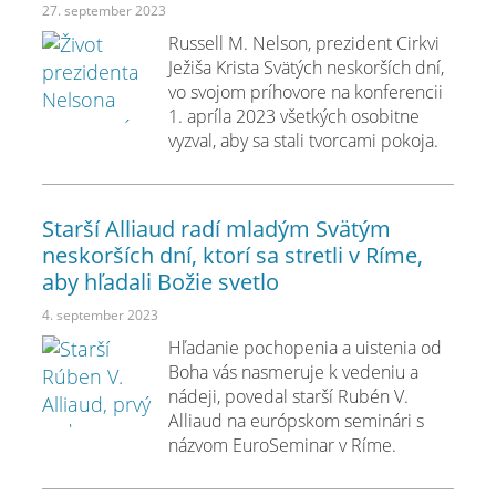
27. september 2023
Russell M. Nelson, prezident Cirkvi
Ježiša Krista Svätých neskorších dní,
vo svojom príhovore na konferencii
1. apríla 2023 všetkých osobitne
vyzval, aby sa stali tvorcami pokoja.
Starší Alliaud radí mladým Svätým
neskorších dní, ktorí sa stretli v Ríme,
aby hľadali Božie svetlo
4. september 2023
Hľadanie pochopenia a uistenia od
Boha vás nasmeruje k vedeniu a
nádeji, povedal starší Rubén V.
Alliaud na európskom seminári s
názvom EuroSeminar v Ríme.