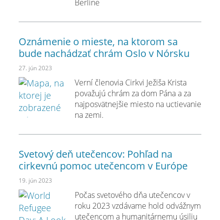
Berlíne
Oznámenie o mieste, na ktorom sa
bude nachádzať chrám Oslo v Nórsku
27. jún 2023
Verní členovia Cirkvi Ježiša Krista
považujú chrám za dom Pána a za
najposvätnejšie miesto na uctievanie
na zemi.
Svetový deň utečencov: Pohľad na
cirkevnú pomoc utečencom v Európe
19. jún 2023
Počas svetového dňa utečencov v
roku 2023 vzdávame hold odvážnym
utečencom a humanitárnemu úsiliu