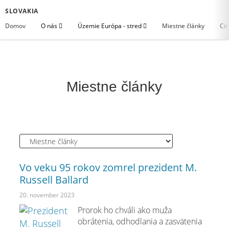
SLOVAKIA
Domov
O nás
Územie Európa - stred
Miestne články
Cir
Miestne články
Vo veku 95 rokov zomrel prezident M.
Russell Ballard
20. november 2023
Prorok ho chváli ako muža
obrátenia, odhodlania a zasvätenia