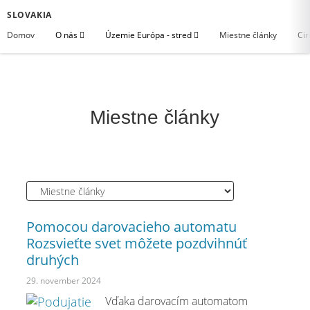
SLOVAKIA
Domov
O nás
Územie Európa - stred
Miestne články
Cir
Miestne články
Pomocou darovacieho automatu
Rozsvieťte svet môžete pozdvihnúť
druhých
29. november 2024
Vďaka darovacím automatom