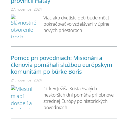
provincii Hatay
27. november 2024
Viac ako dvetisíc detí bude môcť
pokračovať vo vzdelávaní v úplne
nových priestoroch
Pomoc pri povodniach: Misionári a
členovia pomáhali službou európskym
komunitám po búrke Boris
21. november 2024
Cirkev Ježiša Krista Svätých
neskorších dní pomáha pri obnove
strednej Európy po historických
povodniach