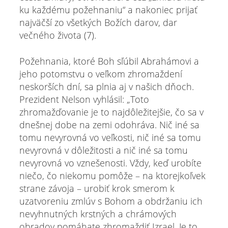
ku každému požehnaniu“ a nakoniec prijať
najväčší zo všetkých Božích darov, dar
večného života (7).
Požehnania, ktoré Boh sľúbil Abrahámovi a
jeho potomstvu o veľkom zhromaždení
neskorších dní, sa plnia aj v našich dňoch.
Prezident Nelson vyhlásil: „Toto
zhromažďovanie je to najdôležitejšie, čo sa v
dnešnej dobe na zemi odohráva. Nič iné sa
tomu nevyrovná vo veľkosti, nič iné sa tomu
nevyrovná v dôležitosti a nič iné sa tomu
nevyrovná vo vznešenosti. Vždy, keď urobíte
niečo, čo niekomu pomôže – na ktorejkoľvek
strane závoja – urobiť krok smerom k
uzatvoreniu zmlúv s Bohom a obdržaniu ich
nevyhnutných krstných a chrámových
obradov pomáhate zhromaždiť Izrael. Je to