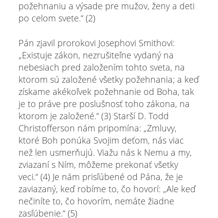
požehnaniu a výsade pre mužov, ženy a deti
po celom svete.“ (2)
Pán zjavil prorokovi Josephovi Smithovi:
„Existuje zákon, nezrušiteľne vydaný na
nebesiach pred založením tohto sveta, na
ktorom sú založené všetky požehnania; a keď
získame akékoľvek požehnanie od Boha, tak
je to práve pre poslušnosť toho zákona, na
ktorom je založené.“ (3) Starší D. Todd
Christofferson nám pripomína: „Zmluvy,
ktoré Boh ponúka Svojim deťom, nás viac
než len usmerňujú. Viažu nás k Nemu a my,
zviazaní s Ním, môžeme prekonať všetky
veci.“ (4) Je nám prisľúbené od Pána, že je
zaviazaný, keď robíme to, čo hovorí: „Ale keď
nečiníte to, čo hovorím, nemáte žiadne
zasľúbenie.“ (5)