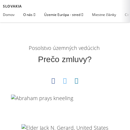
SLOVAKIA
Domov
O nás
Územie Európa - stred
Miestne články
Cir
Posolstvo územných vedúcich
Prečo zmluvy?