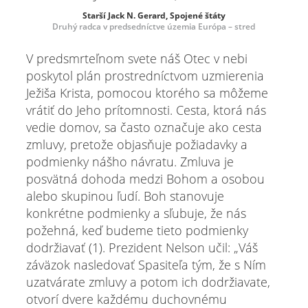
Starší Jack N. Gerard, Spojené štáty
Druhý radca v predsedníctve územia Európa – stred
V predsmrteľnom svete náš Otec v nebi
poskytol plán prostredníctvom uzmierenia
Ježiša Krista, pomocou ktorého sa môžeme
vrátiť do Jeho prítomnosti. Cesta, ktorá nás
vedie domov, sa často označuje ako cesta
zmluvy, pretože objasňuje požiadavky a
podmienky nášho návratu. Zmluva je
posvätná dohoda medzi Bohom a osobou
alebo skupinou ľudí. Boh stanovuje
konkrétne podmienky a sľubuje, že nás
požehná, keď budeme tieto podmienky
dodržiavať (1). Prezident Nelson učil: „Váš
záväzok nasledovať Spasiteľa tým, že s Ním
uzatvárate zmluvy a potom ich dodržiavate,
otvorí dvere každému duchovnému