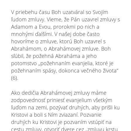
V priebehu času Boh uzatváral so Svojím
ľudom zmluvy. Vieme, že Pán uzavrel zmluvy s
Adamom a Evou, prorokmi po nich a
mnohými ďalšími. V našej dobe často
hovoríme o zmluve, ktorú Boh uzavrel s
Abrahámom, o Abrahámovej zmluve. Boh
sľúbil, že požehná Abraháma a jeho
potomstvo „požehnaním evanjelia, ktoré je
požehnaním spásy, dokonca večného života“
(6).
Ako dedičia Abrahámovej zmluvy máme
zodpovednosť priniesť evanjelium všetkým
ľuďom na zemi, pozývať druhých, aby prišli ku
Kristovi a boli s Ním zviazaní. Pozvanie
druhých ku Kristovi je pozvaním vstúpiť na
cestu zmluvy, otvoriť dvere cez „zmluvu krstu