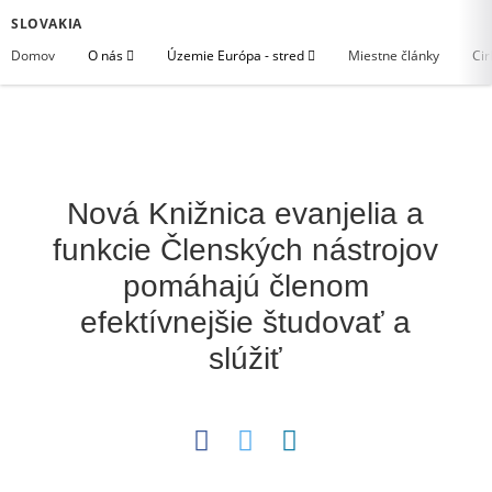
SLOVAKIA
Domov
O nás
Územie Európa - stred
Miestne články
Cir
Nová Knižnica evanjelia a
funkcie Členských nástrojov
pomáhajú členom
efektívnejšie študovať a
slúžiť