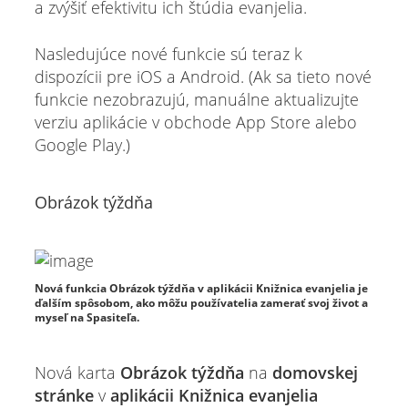
a zvýšiť efektivitu ich štúdia evanjelia.
Nasledujúce nové funkcie sú teraz k
dispozícii pre iOS a Android. (Ak sa tieto nové
funkcie nezobrazujú, manuálne aktualizujte
verziu aplikácie v obchode App Store alebo
Google Play.)
Obrázok týždňa
Nová funkcia Obrázok týždňa v aplikácii Knižnica evanjelia je
ďalším spôsobom, ako môžu používatelia zamerať svoj život a
myseľ na Spasiteľa.
Nová karta
Obrázok týždňa
na
domovskej
stránke
v
aplikácii Knižnica evanjelia