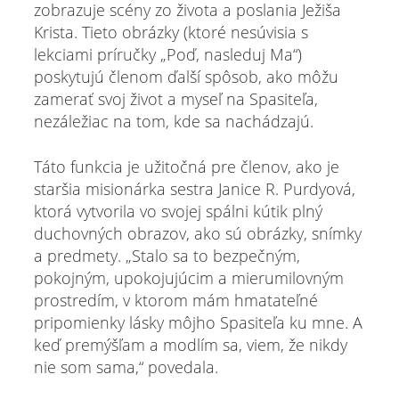
zobrazuje scény zo života a poslania Ježiša
Krista. Tieto obrázky (ktoré nesúvisia s
lekciami príručky „Poď, nasleduj Ma“)
poskytujú členom ďalší spôsob, ako môžu
zamerať svoj život a myseľ na Spasiteľa,
nezáležiac na tom, kde sa nachádzajú.
Táto funkcia je užitočná pre členov, ako je
staršia misionárka sestra Janice R. Purdyová,
ktorá vytvorila vo svojej spálni kútik plný
duchovných obrazov, ako sú obrázky, snímky
a predmety. „Stalo sa to bezpečným,
pokojným, upokojujúcim a mierumilovným
prostredím, v ktorom mám hmatateľné
pripomienky lásky môjho Spasiteľa ku mne. A
keď premýšľam a modlím sa, viem, že nikdy
nie som sama,“ povedala.