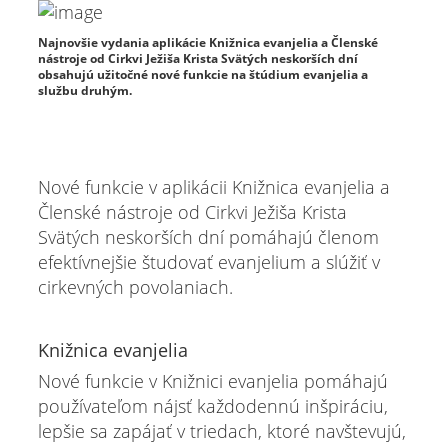
Najnovšie vydania aplikácie Knižnica evanjelia a Členské
nástroje od Cirkvi Ježiša Krista Svätých neskorších dní
obsahujú užitočné nové funkcie na štúdium evanjelia a
službu druhým.
Nové funkcie v aplikácii Knižnica evanjelia a
Členské nástroje od Cirkvi Ježiša Krista
Svätých neskorších dní pomáhajú členom
efektívnejšie študovať evanjelium a slúžiť v
cirkevných povolaniach.
Knižnica evanjelia
Nové funkcie v Knižnici evanjelia pomáhajú
používateľom nájsť každodennú inšpiráciu,
lepšie sa zapájať v triedach, ktoré navštevujú,