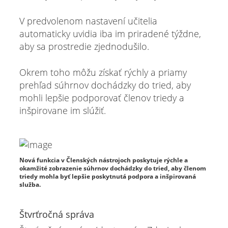
V predvolenom nastavení učitelia
automaticky uvidia iba im priradené týždne,
aby sa prostredie zjednodušilo.
Okrem toho môžu získať rýchly a priamy
prehľad súhrnov dochádzky do tried, aby
mohli lepšie podporovať členov triedy a
inšpirovane im slúžiť.
Nová funkcia v Členských nástrojoch poskytuje rýchle a
okamžité zobrazenie súhrnov dochádzky do tried, aby členom
triedy mohla byť lepšie poskytnutá podpora a inšpirovaná
služba.
Štvrťročná správa