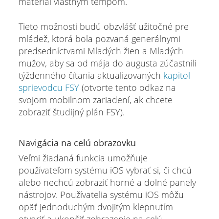
materiál vlastným tempom.
Tieto možnosti budú obzvlášť užitočné pre
mládež, ktorá bola pozvaná generálnymi
predsedníctvami Mladých žien a Mladých
mužov, aby sa od mája do augusta zúčastnili
týždenného čítania aktualizovaných
kapitol
sprievodcu FSY
(otvorte tento odkaz na
svojom mobilnom zariadení, ak chcete
zobraziť študijný plán FSY).
Navigácia na celú obrazovku
Veľmi žiadaná funkcia umožňuje
používateľom systému iOS vybrať si, či chcú
alebo nechcú zobraziť horné a dolné panely
nástrojov. Používatelia systému iOS môžu
opäť jednoduchým dvojitým klepnutím
otvoriť a ukončiť zobrazenie na celú