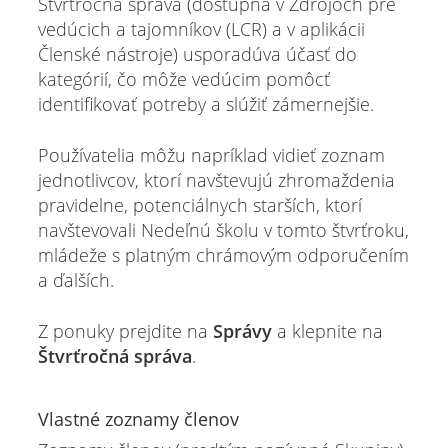
Štvrťročná správa (dostupná v Zdrojoch pre
vedúcich a tajomníkov (LCR) a v aplikácii
Členské nástroje) usporadúva účasť do
kategórií, čo môže vedúcim pomôcť
identifikovať potreby a slúžiť zámernejšie.
Používatelia môžu napríklad vidieť zoznam
jednotlivcov, ktorí navštevujú zhromaždenia
pravidelne, potenciálnych starších, ktorí
navštevovali Nedeľnú školu v tomto štvrťroku,
mládeže s platným chrámovým odporučením
a ďalších.
Z ponuky prejdite na
Správy
a klepnite na
Štvrťročná správa
.
Vlastné zoznamy členov