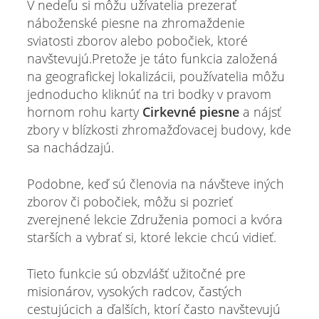
V nedeľu si môžu užívatelia prezerať
náboženské piesne na zhromaždenie
sviatosti zborov alebo pobočiek, ktoré
navštevujú.Pretože je táto funkcia založená
na geografickej lokalizácii, používatelia môžu
jednoducho kliknúť na tri bodky v pravom
hornom rohu karty
Cirkevné piesne
a nájsť
zbory v blízkosti zhromažďovacej budovy, kde
sa nachádzajú.
Podobne, keď sú členovia na návšteve iných
zborov či pobočiek, môžu si pozrieť
zverejnené lekcie Združenia pomoci a kvóra
starších a vybrať si, ktoré lekcie chcú vidieť.
Tieto funkcie sú obzvlášť užitočné pre
misionárov, vysokých radcov, častých
cestujúcich a ďalších, ktorí často navštevujú