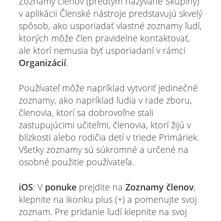
Zoznamy členov (predtým nazývané Skupiny)
v aplikácii Členské nástroje predstavujú skvelý
spôsob, ako usporiadať vlastné zoznamy ľudí,
ktorých môže člen pravidelne kontaktovať,
ale ktorí nemusia byť usporiadaní v rámci
Organizácií
.
Používateľ môže napríklad vytvoriť jedinečné
zoznamy, ako napríklad ľudia v rade zboru,
členovia, ktorí sa dobrovoľne stali
zastupujúcimi učiteľmi, členovia, ktorí žijú v
blízkosti alebo rodičia detí v triede Primáriek.
Všetky zoznamy sú súkromné a určené na
osobné použitie používateľa.
iOS
: V
ponuke
prejdite na
Zoznamy členov
,
klepnite na ikonku plus (+) a pomenujte svoj
zoznam. Pre pridanie ľudí klepnite na svoj