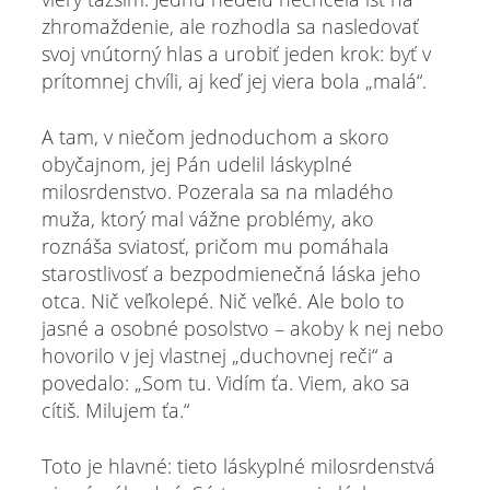
zhromaždenie, ale rozhodla sa nasledovať
svoj vnútorný hlas a urobiť jeden krok: byť v
prítomnej chvíli, aj keď jej viera bola „malá“.
A tam, v niečom jednoduchom a skoro
obyčajnom, jej Pán udelil láskyplné
milosrdenstvo. Pozerala sa na mladého
muža, ktorý mal vážne problémy, ako
roznáša sviatosť, pričom mu pomáhala
starostlivosť a bezpodmienečná láska jeho
otca. Nič veľkolepé. Nič veľké. Ale bolo to
jasné a osobné posolstvo – akoby k nej nebo
hovorilo v jej vlastnej „duchovnej reči“ a
povedalo: „Som tu. Vidím ťa. Viem, ako sa
cítiš. Milujem ťa.“
Toto je hlavné: tieto láskyplné milosrdenstvá