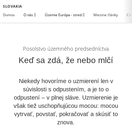
SLOVAKIA
Domov
O nás
Územie Európa - stred
Miestne články
Cir
Posolstvo územného predsedníctva
Keď sa zdá, že nebo mlčí
Niekedy hovoríme o uzmierení len v
súvislosti s odpustením, a je to o
odpustení – v plnej sláve. Uzmierenie je
však tiež uschopňujúcou mocou: mocou
vytrvať, povstať, pokračovať a skúsiť to
znova.