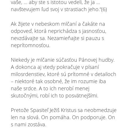
vaše, … aby ste s istotou vedeli, že ja …
navštevujem ľud svoj v strastiach jeho.“(6)
Ak žijete v nebeskom mlčaní a čakáte na
odpoveď, ktorá neprichádza s jasnosťou,
nevzdávajte sa. Nezamieňajte si pauzu s
neprítomnosťou.
Niekedy je mlčanie súčasťou Pánovej hudby.
A dokonca aj vtedy pokračuje v písaní
milosrdenstiev, ktoré sú prítomné v detailoch
– niektoré tak osobné, že im rozumie iba
naše srdce. A to ich nerobí menej
skutočnými, robí ich to posvätnejšími.
Pretože Spasiteľ Ježiš Kristus sa neobmedzuje
len na slová. On pomáha. On podporuje. On
s nami zostáva.