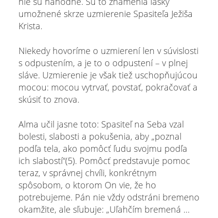
nie sú náhodné. Sú to znamenia lásky
umožnené skrze uzmierenie Spasiteľa Ježiša
Krista.
Niekedy hovoríme o uzmierení len v súvislosti
s odpustením, a je to o odpustení – v plnej
sláve. Uzmierenie je však tiež uschopňujúcou
mocou: mocou vytrvať, povstať, pokračovať a
skúsiť to znova.
Alma učil jasne toto: Spasiteľ na Seba vzal
bolesti, slabosti a pokušenia, aby „poznal
podľa tela, ako pomôcť ľudu svojmu podľa
ich slabostí“(5). Pomôcť predstavuje pomoc
teraz, v správnej chvíli, konkrétnym
spôsobom, o ktorom On vie, že ho
potrebujeme. Pán nie vždy odstráni bremeno
okamžite, ale sľubuje: „Uľahčím bremená …