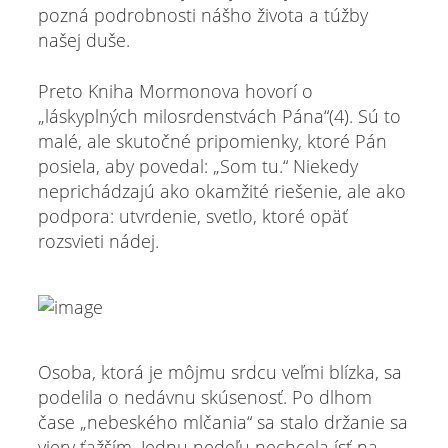
pozná podrobnosti nášho života a túžby
našej duše.
Preto Kniha Mormonova hovorí o
„láskyplných milosrdenstvách Pána“(4). Sú to
malé, ale skutočné pripomienky, ktoré Pán
posiela, aby povedal: „Som tu.“ Niekedy
neprichádzajú ako okamžité riešenie, ale ako
podpora: utvrdenie, svetlo, ktoré opäť
rozsvieti nádej.
Osoba, ktorá je môjmu srdcu veľmi blízka, sa
podelila o nedávnu skúsenosť. Po dlhom
čase „nebeského mlčania“ sa stalo držanie sa
viery ťažším. Jednu nedeľu nechcela ísť na