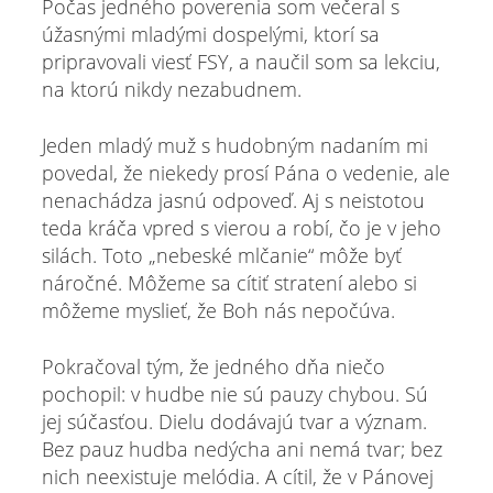
Počas jedného poverenia som večeral s
úžasnými mladými dospelými, ktorí sa
pripravovali viesť FSY, a naučil som sa lekciu,
na ktorú nikdy nezabudnem.
Jeden mladý muž s hudobným nadaním mi
povedal, že niekedy prosí Pána o vedenie, ale
nenachádza jasnú odpoveď. Aj s neistotou
teda kráča vpred s vierou a robí, čo je v jeho
silách. Toto „nebeské mlčanie“ môže byť
náročné. Môžeme sa cítiť stratení alebo si
môžeme myslieť, že Boh nás nepočúva.
Pokračoval tým, že jedného dňa niečo
pochopil: v hudbe nie sú pauzy chybou. Sú
jej súčasťou. Dielu dodávajú tvar a význam.
Bez pauz hudba nedýcha ani nemá tvar; bez
nich neexistuje melódia. A cítil, že v Pánovej