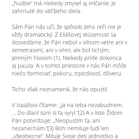
„hudbe“ má niekedy zmysel aj mlčanie: je
zahrnuté do väčšieho diela.
Sám Pán nás učí, že spôsob Jeho reči nie je
vždy dramatický. Z Eliášovej skúsenosti sa
dozvedáme, že Pán nebol v silnom vetre ani v
zemetrasení, ani v ohni, ale bol tichým,
jemným hlasom (1). Niekedy príde dokonca
aj pauza. A v tomto priestore v nás Pán môže
niečo formovať: pokoru, trpezlivosť, dôveru.
Ticho však neznamená, že nás opustil.
V Izaiášovi čítame: „Ja na teba nezabudnem.
… Do dlaní som si ťa vyryl.“(2) A v liste Židom
Pán potvrdzuje: „Neopustím ťa, ani
nezanechám.“(3) Boh nemiluje ľudí len
„všeobecne“. Miluje Svoje deti jednotlivo a