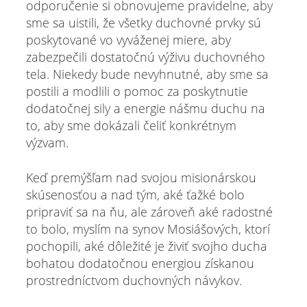
odporučenie si obnovujeme pravidelne, aby
sme sa uistili, že všetky duchovné prvky sú
poskytované vo vyváženej miere, aby
zabezpečili dostatočnú výživu duchovného
tela. Niekedy bude nevyhnutné, aby sme sa
postili a modlili o pomoc za poskytnutie
dodatočnej sily a energie nášmu duchu na
to, aby sme dokázali čeliť konkrétnym
výzvam.
Keď premýšľam nad svojou misionárskou
skúsenosťou a nad tým, aké ťažké bolo
pripraviť sa na ňu, ale zároveň aké radostné
to bolo, myslím na synov Mosiášových, ktorí
pochopili, aké dôležité je živiť svojho ducha
bohatou dodatočnou energiou získanou
prostredníctvom duchovných návykov.