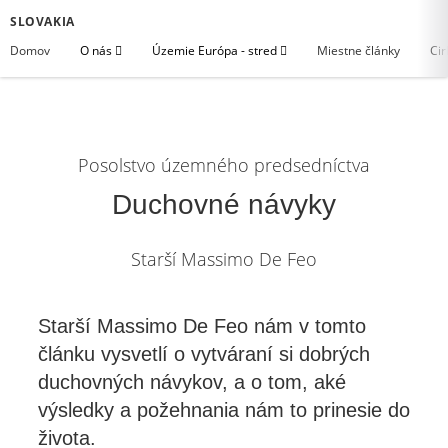
SLOVAKIA
Domov
O nás
Územie Európa - stred
Miestne články
Cir
Posolstvo územného predsedníctva
Duchovné návyky
Starší Massimo De Feo
Starší Massimo De Feo nám v tomto
článku vysvetlí o vytváraní si dobrých
duchovných návykov, a o tom, aké
výsledky a požehnania nám to prinesie do
života.