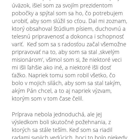
úväzok, išiel som za svojím prezidentom
pobočky a spýtal som sa ho, čo potrebujem
urobiť, aby som slúžil so cťou. Dal mi zoznam,
ktorý obsahoval štúdium písiem, duchovnú a
telesnú pripravenosť a dokonca i schopnosť
variť. Keď som sa s radosťou začal všemožne
pripravovať na to, aby som sa stal ‚skvelým
misionárom‘, všimol som si, že niektoré veci
mi išli ľahšie ako iné, a niektoré išli dosť
ťažko. Napriek tomu som robil všetko, čo
bolo v mojich silách, aby som sa stal takým,
akým Pán chcel, a to aj napriek výzvam,
ktorým som v tom čase čelil.
Príprava nebola jednoduchá, ale jej
výsledkom boli skutočné požehnania, z
ktorých sa stále teším. Keď som sa riadil
radami svojich vedúcich, hoci to bolo niekedy