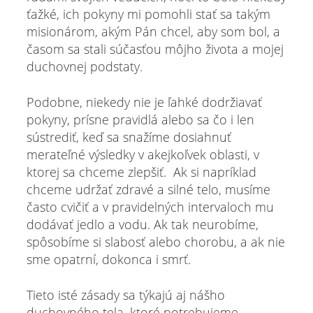
ťažké, ich pokyny mi pomohli stať sa takým
misionárom, akým Pán chcel, aby som bol, a
časom sa stali súčasťou môjho života a mojej
duchovnej podstaty.
Podobne, niekedy nie je ľahké dodržiavať
pokyny, prísne pravidlá alebo sa čo i len
sústrediť, keď sa snažíme dosiahnuť
merateľné výsledky v akejkoľvek oblasti, v
ktorej sa chceme zlepšiť. Ak si napríklad
chceme udržať zdravé a silné telo, musíme
často cvičiť a v pravidelných intervaloch mu
dodávať jedlo a vodu. Ak tak neurobíme,
spôsobíme si slabosť alebo chorobu, a ak nie
sme opatrní, dokonca i smrť.
Tieto isté zásady sa týkajú aj nášho
duchovného tela, ktoré potrebujeme