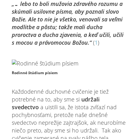
„… lebo to boli mužovia zdravého rozumu a
skúmali usilovne písma, aby poznali slovo
Božie. Ale to nie je všetko, venovali sa veľmi
modlitbe a pôstu; takže mali ducha
proroctva a ducha zjavenia, a keď učili, učili
s mocou a právomocou Božou.“
(
1
)
Rodinné štúdium písiem
Každodenné duchovné cvičenie je tiež
potrebné na to, aby sme si
udržali
svedectvo
a uistili sa, že istota zvíťazí nad
pochybnosťami, pretože naše dnešné
svedectvo neprežije zajtrajšok, ak neurobíme
niečo preto, aby sme si ho udržali. Tak ako
cvičenie zamerané na svaly nášho tela