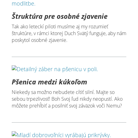
Štruktúra pre osobné zjavenie
Tak ako leteckí piloti musíme aj my rozumieť
štruktúre, v rámci ktorej Duch Svätý funguje, aby nám
poskytol osobné zjavenie.
Pšenica medzi kúkoľom
Niekedy sa možno nebudete cítiť silní. Majte so
sebou trpezlivosť! Boh Svoj ľud nikdy neopustí. Ako
môžete prehĺbiť a posilniť svoj záväzok voči Nemu?