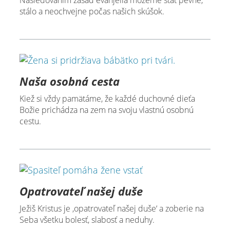
Nasledovaním zásad evanjelia môžeme stáť pevne,
stálo a neochvejne počas našich skúšok.
Naša osobná cesta
Kiež si vždy pamätáme, že každé duchovné dieťa
Božie prichádza na zem na svoju vlastnú osobnú
cestu.
Opatrovateľ našej duše
Ježiš Kristus je ,opatrovateľ našej duše‘ a zoberie na
Seba všetku bolesť, slabosť a neduhy.