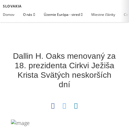
SLOVAKIA
Domov
O nás
Územie Európa - stred
Miestne články
Cir
Dallin H. Oaks menovaný za
18. prezidenta Cirkvi Ježiša
Krista Svätých neskorších
dní